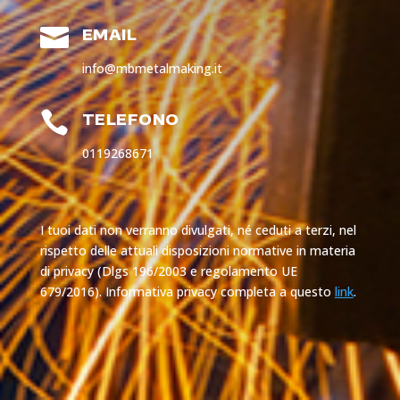

EMAIL
info@mbmetalmaking.it

TELEFONO
0119268671
I tuoi dati non verranno divulgati, né ceduti a terzi, nel
rispetto delle attuali disposizioni normative in materia
di privacy (Dlgs 196/2003 e regolamento UE
679/2016). Informativa privacy completa a questo
link
.