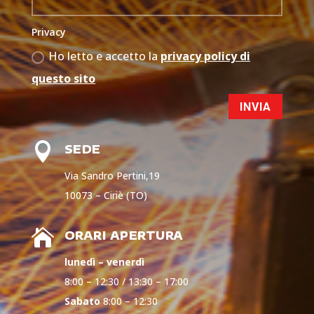
Privacy
Ho letto e accetto la
privacy policy di
questo sito
INVIA

SEDE
Via Sandro Pertini,19
10073 – Ciriè (TO)

ORARI APERTURA
lunedì – venerdì
8:00 – 12:30 / 13:30 – 17:00
Sabato
8:00 – 12:30