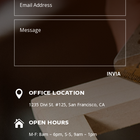
INVIA

OFFICE LOCATION
1235 Divi St. #125, San Francisco, CA

OPEN HOURS
M-F: 8am – 6pm, S-S, 9am – 1pm