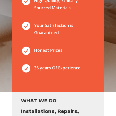

High Quality, Ethically
Sourced Materials

Your Satisfaction is
Guaranteed

Honest Prices

35 years Of Experience
WHAT WE DO
Installations, Repairs,